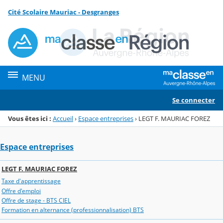
Panneau de gestion des cookies
Cité Scolaire Mauriac - Desgranges
Menu de la rubrique
Contenu
MENU
Se connecter
Vous êtes ici :
Accueil
›
Espace entreprises
›
LEGT F. MAURIAC FOREZ
Espace entreprises
LEGT F. MAURIAC FOREZ
Taxe d'apprentissage
Offre d'emploi
Offre de stage - BTS CIEL
Formation en alternance (professionnalisation) BTS