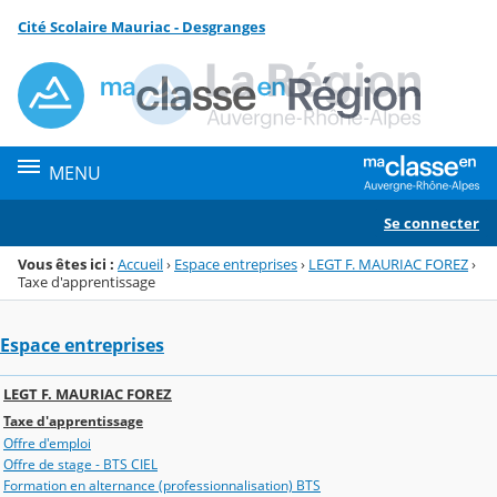
Panneau de gestion des cookies
Cité Scolaire Mauriac - Desgranges
Menu de la rubrique
Contenu
MENU
Se connecter
Vous êtes ici :
Accueil
›
Espace entreprises
›
LEGT F. MAURIAC FOREZ
›
Taxe d'apprentissage
Espace entreprises
LEGT F. MAURIAC FOREZ
Taxe d'apprentissage
Offre d'emploi
Offre de stage - BTS CIEL
Formation en alternance (professionnalisation) BTS