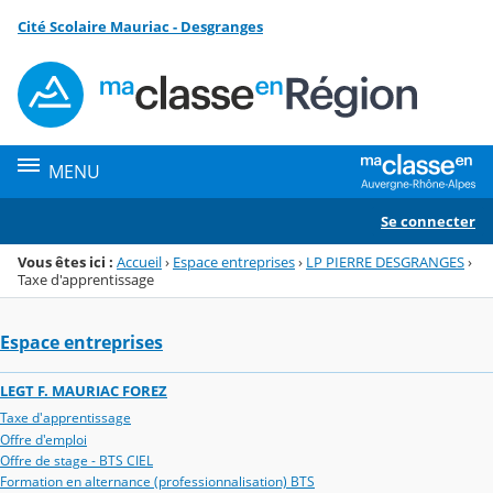
Panneau de gestion des cookies
Cité Scolaire Mauriac - Desgranges
Menu de la rubrique
Contenu
MENU
Se connecter
Vous êtes ici :
Accueil
›
Espace entreprises
›
LP PIERRE DESGRANGES
›
Taxe d'apprentissage
Espace entreprises
LEGT F. MAURIAC FOREZ
Taxe d'apprentissage
Offre d'emploi
Offre de stage - BTS CIEL
Formation en alternance (professionnalisation) BTS