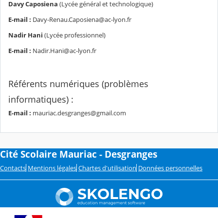
Davy Caposiena
(Lycée général et technologique)
E-mail :
Davy-Renau.Caposiena@ac-lyon.fr
Nadir Hani
(Lycée professionnel)
E-mail :
Nadir.Hani@ac-lyon.fr
Référents numériques (problèmes
informatiques) :
E-mail :
mauriac.desgranges@gmail.com
Cité Scolaire Mauriac - Desgranges
Contacts
Mentions légales
Chartes d'utilisation
Données personnelles