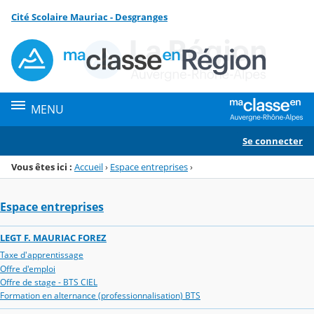
Panneau de gestion des cookies
Cité Scolaire Mauriac - Desgranges
Menu de la rubrique
Contenu
MENU
Se connecter
Vous êtes ici :
Accueil
›
Espace entreprises
›
Espace entreprises
LEGT F. MAURIAC FOREZ
Taxe d'apprentissage
Offre d'emploi
Offre de stage - BTS CIEL
Formation en alternance (professionnalisation) BTS