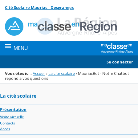
Panneau de gestion des cookies
Cité Scolaire Mauriac - Desgranges
Menu de la rubrique
Contenu
MENU
Se connecter
Vous êtes ici :
Accueil
›
La cité scolaire
›
MauriacBot - Notre Chatbot
répond à vos questions
La cité scolaire
Présentation
Visite virtuelle
Contacts
Accès