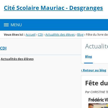
Panneau de gestion des cookies
Cité Scolaire Mauriac - Desgranges
Menu de la rubrique
Contenu
MENU
Vous êtes ici :
Accueil
›
CDI
›
Actualités des élèves
›
Blog
›
Fête du livre de
Actuali
CDI
Blog
Actualités des élèves
‹
Retour au blog
Fête du
Par CHRISTINE TE