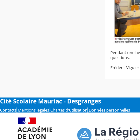
Pendant une heur
questions.
Frédéric Viguier
Cité Scolaire Mauriac - Desgranges
Contacts
Mentions légales
Chartes d'utilisation
Données personnelles