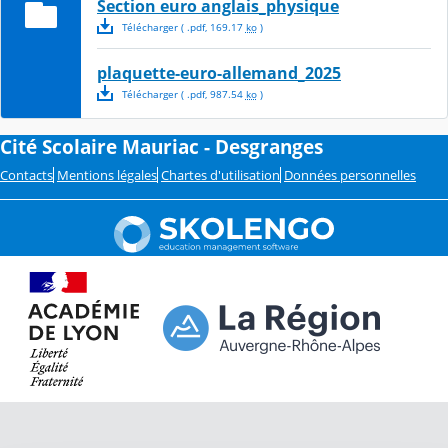
Section euro anglais_physique
Télécharger
( .
pdf
,
169.17
ko
)
plaquette-euro-allemand_2025
Télécharger
( .
pdf
,
987.54
ko
)
Cité Scolaire Mauriac - Desgranges
Contacts
Mentions légales
Chartes d'utilisation
Données personnelles