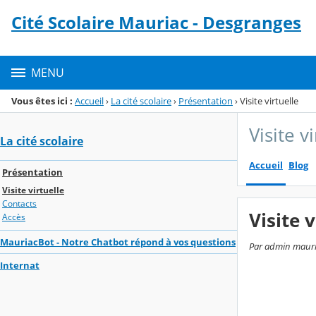
Panneau de gestion des cookies
Cité Scolaire Mauriac - Desgranges
Menu de la rubrique
Contenu
MENU
Vous êtes ici :
Accueil
›
La cité scolaire
›
Présentation
›
Visite virtuelle
Visite v
La cité scolaire
Accueil
Blog
Présentation
Visite virtuelle
Contacts
Visite v
Accès
MauriacBot - Notre Chatbot répond à vos questions
Par admin mauria
Internat