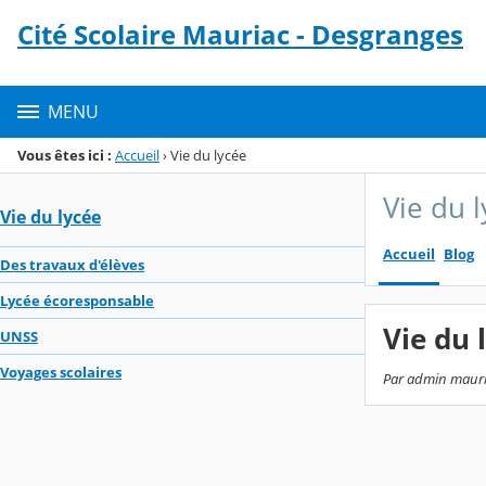
Panneau de gestion des cookies
Cité Scolaire Mauriac - Desgranges
Menu de la rubrique
Contenu
MENU
Vous êtes ici :
Accueil
›
Vie du lycée
Vie du 
Vie du lycée
Accueil
Blog
Des travaux d'élèves
Lycée écoresponsable
Vie du 
UNSS
Voyages scolaires
Par admin mauria