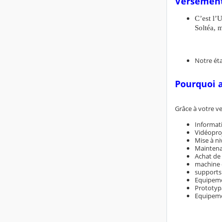
Versement 
C’est l’
Soltéa, 
Notre ét
Pourquoi a
Grâce à votre v
Informat
Vidéoproj
Mise à n
Maintena
Achat de
machine 
supports
Equipemen
Prototypa
Equipem