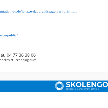
ormation-profe/la-taxe-dapprentissage-part-prin.html
pace-public/
 au 04 77 36 38 06
nnelles et Technologiques