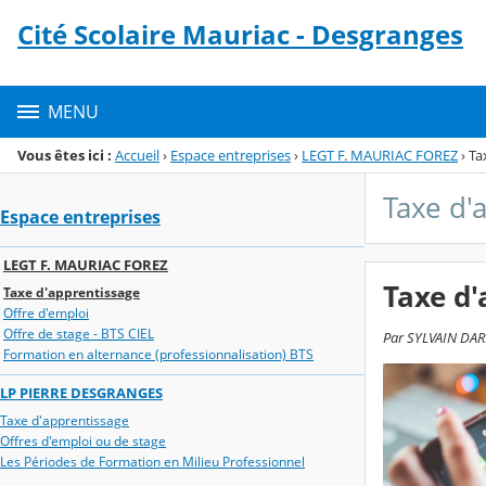
Panneau de gestion des cookies
Cité Scolaire Mauriac - Desgranges
Menu de la rubrique
Contenu
MENU
Vous êtes ici :
Accueil
›
Espace entreprises
›
LEGT F. MAURIAC FOREZ
›
Ta
Taxe d'
Espace entreprises
LEGT F. MAURIAC FOREZ
Taxe d'
Taxe d'apprentissage
Offre d'emploi
Offre de stage - BTS CIEL
Par SYLVAIN DARP
Formation en alternance (professionnalisation) BTS
LP PIERRE DESGRANGES
Taxe d'apprentissage
Offres d'emploi ou de stage
Les Périodes de Formation en Milieu Professionnel