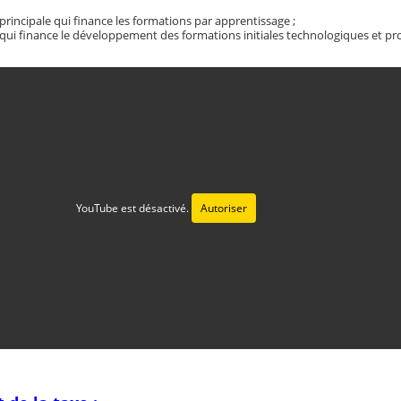
principale qui finance les formations par apprentissage ;
qui finance le développement des formations initiales technologiques et prof
YouTube est désactivé.
Autoriser