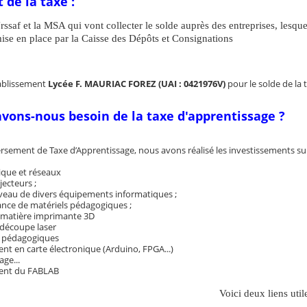
de la taxe :
Urssaf et la MSA qui vont collecter le solde auprès des entreprises, lesq
mise en place par la Caisse des Dépôts et Consignations
ablissement
Lycée F. MAURIAC FOREZ
(UA
I : 0421976V)
pour le solde de la 
vons-nous besoin de la taxe d'apprentissage ?
ersement de Taxe d’Apprentissage, nous avons réalisé les investissements sui
ique et réseaux
ecteurs ;
iveau de divers équipements informatiques ;
nce de matériels pédagogiques ;
 matière imprimante 3D
découpe laser
 pédagogiques
t en carte électronique (Arduino, FPGA...)
ge...
ent du FABLAB
Voici deux liens util