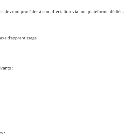
uels devront procéder à son affectation via une plateforme dédiée,
taxe d'apprentissage
vants :
es
: