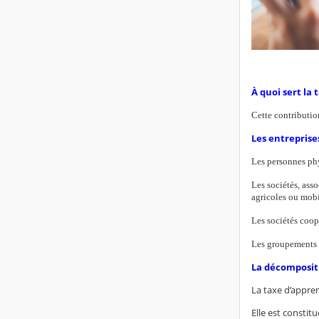
À quoi sert la 
Cette contribution
Les entreprise
Les personnes phy
Les sociétés, asso
agricoles ou mobi
Les sociétés coop
Les groupements d
La décompositi
La taxe d’appren
Elle est constit