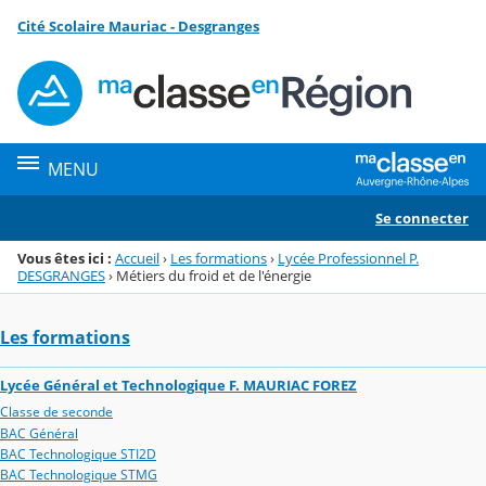
Panneau de gestion des cookies
Cité Scolaire Mauriac - Desgranges
Menu de la rubrique
Contenu
MENU
Se connecter
Vous êtes ici :
Accueil
›
Les formations
›
Lycée Professionnel P.
DESGRANGES
›
Métiers du froid et de l'énergie
Les formations
Lycée Général et Technologique F. MAURIAC FOREZ
Classe de seconde
BAC Général
BAC Technologique STI2D
BAC Technologique STMG