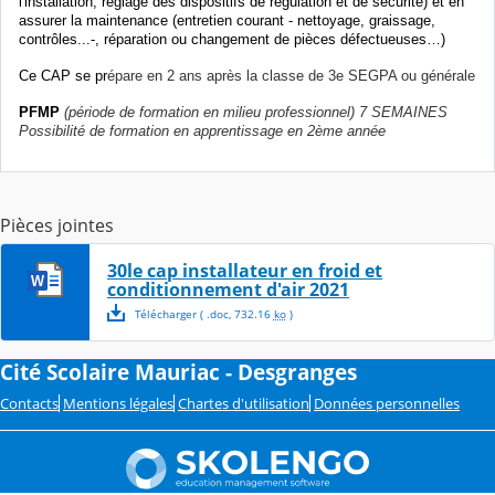
l'installation, réglage des dispositifs de régulation et de sécurité) et en
assurer la maintenance (entretien courant - nettoyage, graissage,
contrôles...-, réparation ou changement de pièces défectueuses…)
Ce CAP se pr
épare en 2 ans après la classe de 3e SEGPA ou générale
PFMP
(période de formation en milieu professionnel) 7 SEMAINES
Possibilité de formation en apprentissage en 2ème année
Pièces jointes
30le cap installateur en froid et
conditionnement d'air 2021
Télécharger
( .
doc
,
732.16
ko
)
Cité Scolaire Mauriac - Desgranges
Contacts
Mentions légales
Chartes d'utilisation
Données personnelles