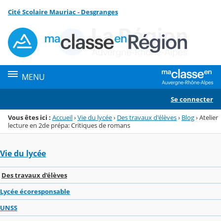
Panneau de gestion des cookies
Cité Scolaire Mauriac - Desgranges
Menu de la rubrique
Contenu
MENU
Se connecter
Vous êtes ici :
Accueil
›
Vie du lycée
›
Des travaux d'élèves
›
Blog
›
Atelier
lecture en 2de prépa: Critiques de romans
Vie du lycée
Des travaux d'élèves
Lycée écoresponsable
UNSS