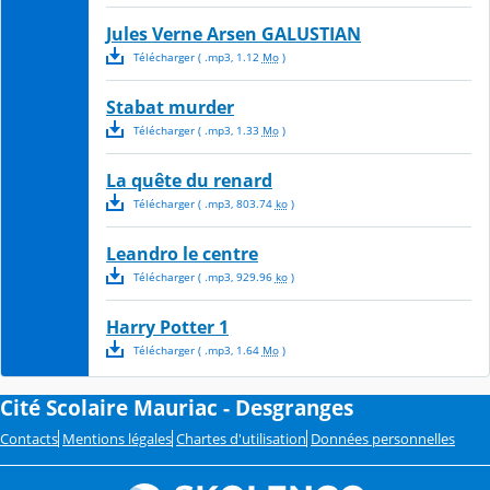
Jules Verne Arsen GALUSTIAN
Télécharger
( .
mp3
,
1.12
Mo
)
Stabat murder
Télécharger
( .
mp3
,
1.33
Mo
)
La quête du renard
Télécharger
( .
mp3
,
803.74
ko
)
Leandro le centre
Télécharger
( .
mp3
,
929.96
ko
)
Harry Potter 1
Télécharger
( .
mp3
,
1.64
Mo
)
Cité Scolaire Mauriac - Desgranges
Contacts
Mentions légales
Chartes d'utilisation
Données personnelles