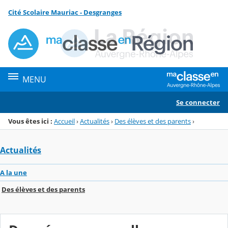
Panneau de gestion des cookies
Cité Scolaire Mauriac - Desgranges
Menu de la rubrique
Contenu
MENU
Se connecter
Vous êtes ici :
Accueil
›
Actualités
›
Des élèves et des parents
›
Actualités
A la une
Des élèves et des parents