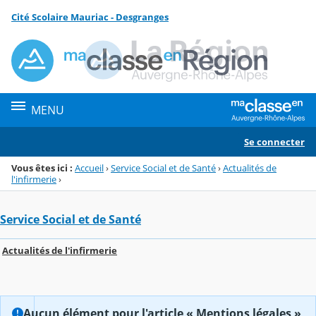
Panneau de gestion des cookies
Cité Scolaire Mauriac - Desgranges
Menu de la rubrique
Contenu
MENU
Se connecter
Vous êtes ici :
Accueil
›
Service Social et de Santé
›
Actualités de
l'infirmerie
›
Service Social et de Santé
Actualités de l'infirmerie
Aucun élément pour l'article « Mentions légales »