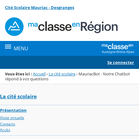
Panneau de gestion des cookies
Cité Scolaire Mauriac - Desgranges
Menu de la rubrique
Contenu
MENU
Se connecter
Vous êtes ici :
Accueil
›
La cité scolaire
›
MauriacBot - Notre Chatbot
répond à vos questions
La cité scolaire
Présentation
Visite virtuelle
Contacts
Accès